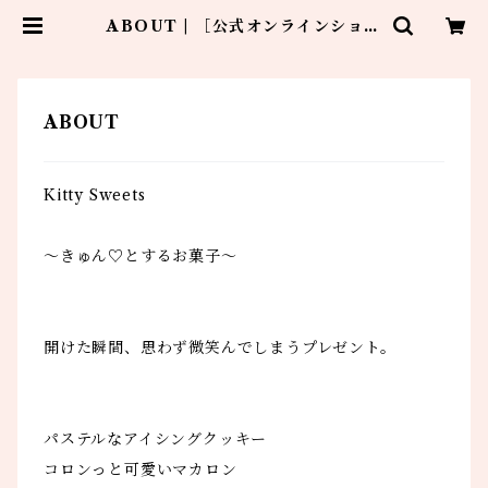
ABOUT | ［公式オンラインショッ
プ］Kitty Sweets 〜きゅん♡と
するお菓子〜
ABOUT
Kitty Sweets
〜きゅん♡とするお菓子〜
開けた瞬間、思わず微笑んでしまうプレゼント。
パステルなアイシングクッキー
コロンっと可愛いマカロン