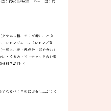
キ型：約6cm×6cm ハート型：約
（グラニュ糖、オリゴ糖）、バタ
ー、レモンジュース（レモン／香
（一部に小麦・乳成分・卵を含む）
かに・くるみ・ピーナッツを含む製
原材料７品目中）
らずなるべく早めにお召し上がりく