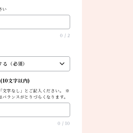
さい
0
/
2
字
する（必須）
10文字以内)
「文字なし」とご記入ください。 ※
はバランスがとりづらくなります。
0
/
10