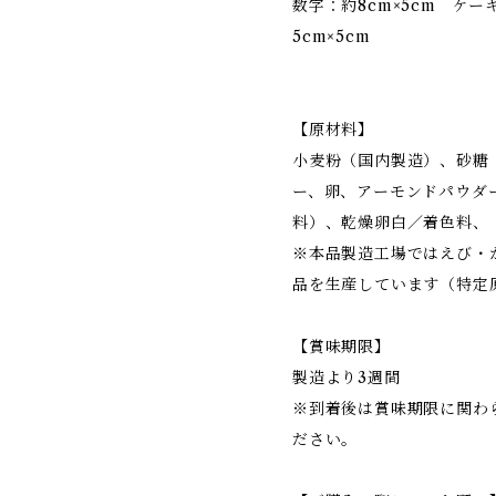
数字：約8cm×5cm ケー
5cm×5cm
【原材料】
小麦粉（国内製造）、砂糖
ー、卵、アーモンドパウダ
料）、乾燥卵白／着色料、
※本品製造工場ではえび・
品を生産しています（特定
【賞味期限】
製造より3週間
※到着後は賞味期限に関わ
ださい。