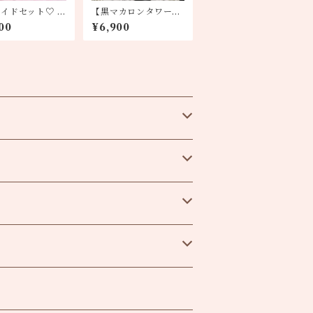
イドセット♡ 貝
【黒マカロンタワー】
カロン・クッキー
塩バニラ・レアチーズ
00
¥6,900
オレオ