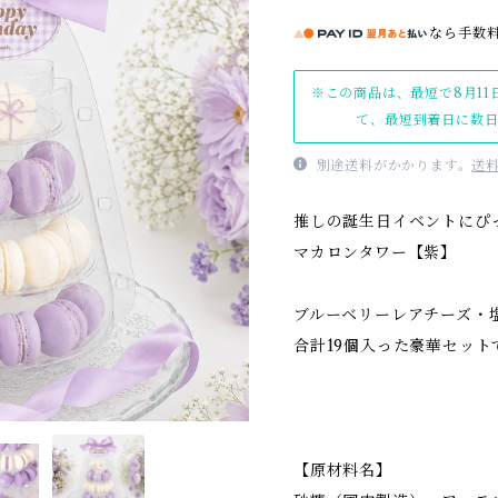
なら
手数
※この商品は、最短で8月11
て、最短到着日に数
別途送料がかかります。
送
推しの誕生日イベントにぴ
マカロンタワー【紫】
ブルーベリーレアチーズ・
合計19個入った豪華セット
【原材料名】