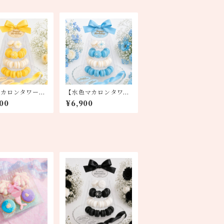
マカロンタワー】
【水色マカロンタワ
ン・塩バニラ
ー】塩バニラ・レアチ
00
¥6,900
ーズ