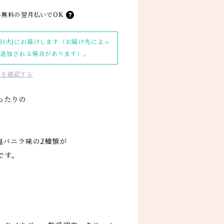
料無料の
翌月払いでOK
日(火)にお届けします（お届け先によっ
日追加される場合があります）。
料を確認する
ったりの
塩バニラ味の2種類が
です。