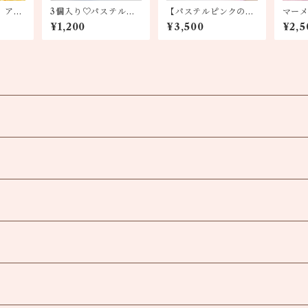
】アイ
3個入り♡パステルレ
【パステルピンクのク
マーメ
アチーズマカロン3種
ッキー缶】焼き菓子詰
殻マ
¥1,200
¥3,500
¥2,5
め合わせ