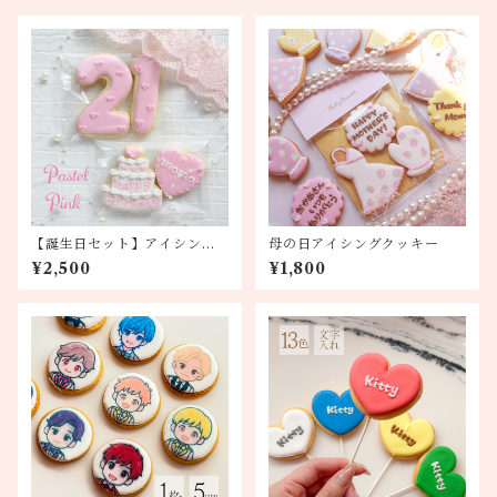
【誕生日セット】アイシング
母の日アイシングクッキー
クッキー
¥2,500
¥1,800