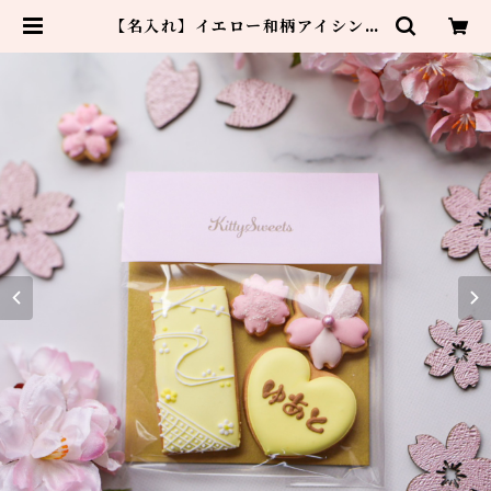
【名入れ】イエロー和柄アイシング
クッキー4枚 | ［公式オンラインシ
ョップ］Kitty Sweets 〜きゅん
♡とするお菓子〜