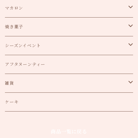
誕生日
マカロン
推し活
マカロンタワー
焼き菓子
結婚式
トゥンカロン
クッキー缶
シーズンイベント
ママさん向け
クリスマス・お正月
アフタヌーンティー
バレエ
バレンタイン
雑貨
ハロウィン
ZINE
ケーキ
クリスマス
商品一覧に戻る