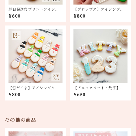
即日発送◎プリントアイシン
【プロップス】アイシングク
グクッキー
ッキー
¥600
¥800
【雪だるま】アイシングクッ
【アルファベット・数字】ク
キー
ッキー(ドリップ)
¥800
¥650
その他の商品