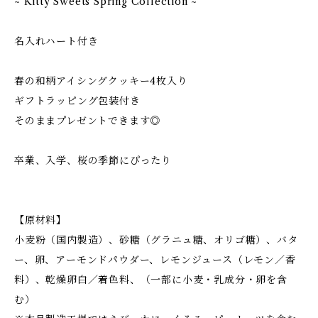
~ Kitty Sweets Spring Collection ~
名入れハート付き
春の和柄アイシングクッキー4枚入り
ギフトラッピング包装付き
そのままプレゼントできます◎
卒業、入学、桜の季節にぴったり
【原材料】
小麦粉（国内製造）、砂糖（グラニュ糖、オリゴ糖）、バタ
ー、卵、アーモンドパウダー、レモンジュース（レモン／香
料）、乾燥卵白／着色料、（一部に小麦・乳成分・卵を含
む）