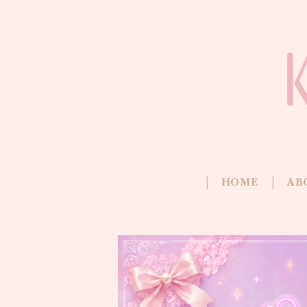
HOME
AB