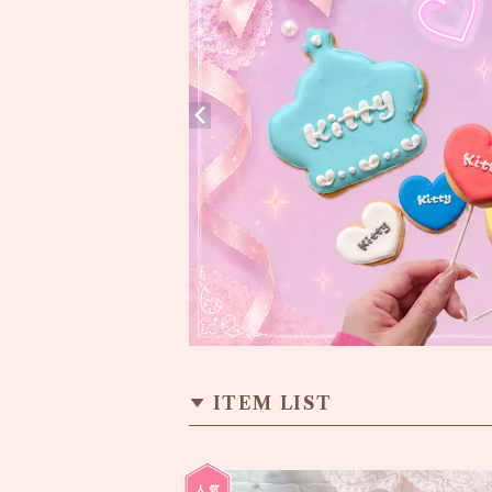
ITEM LIST